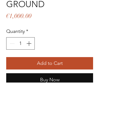
GROUND
Price
€1,000.00
Quantity
*
Add to Cart
Buy Now
Anello in oro giallo 9ct lavorato a mano
con quarzo brown taglio tondo da
1,20ct.
Informazioni