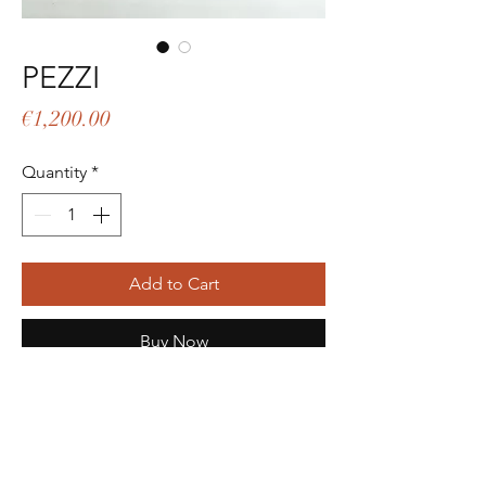
PEZZI
Price
€1,200.00
Quantity
*
Add to Cart
Buy Now
Orecchini in oro giallo 18ct. Lunghezza
4cm.
Tutti i gioielli sono pezzi unici e quindi