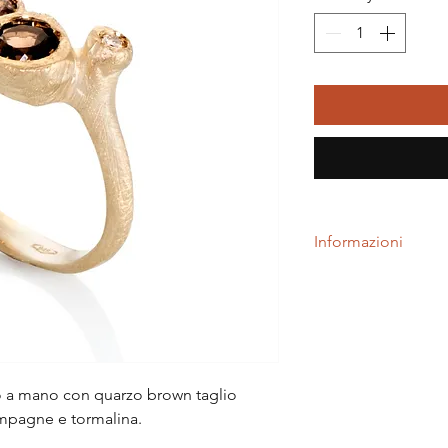
Informazioni
Ogni gioiello è reali
Si può ordinare anche
materiale e la pietra,
preventivo ad hoc.
ato a mano con quarzo brown taglio
mpagne e tormalina.