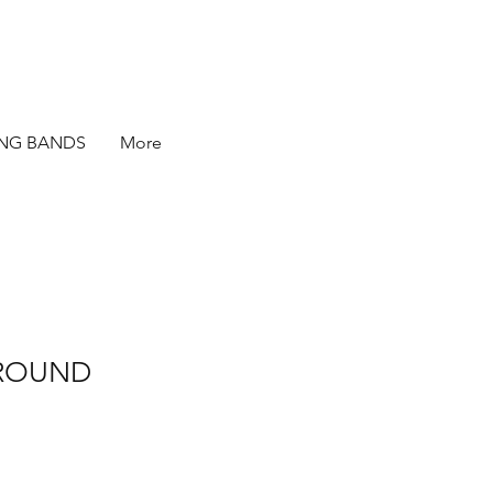
ING BANDS
More
ROUND