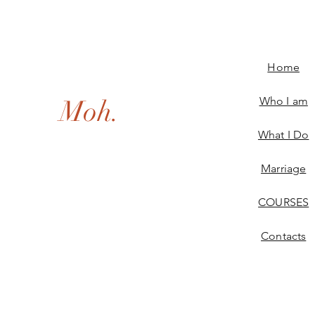
Home
Moh.
Who I am
What I Do
Marriage
COURSES
Contacts