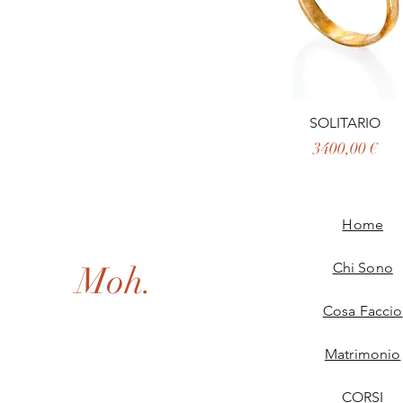
SOLITARIO
Prezzo
3400,00 €
Home
Moh.
Chi Sono
Cosa Faccio
Matrimonio
CORSI